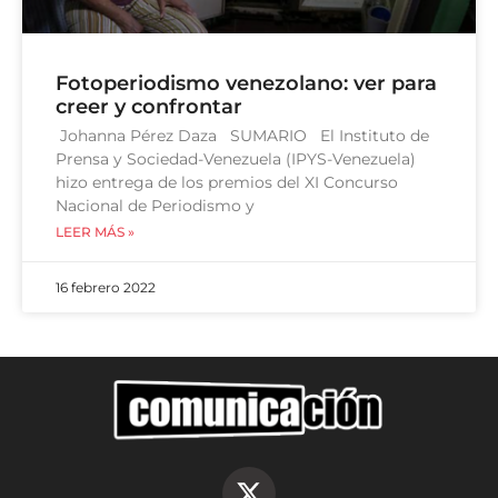
Fotoperiodismo venezolano: ver para
creer y confrontar
Johanna Pérez Daza SUMARIO El Instituto de
Prensa y Sociedad-Venezuela (IPYS-Venezuela)
hizo entrega de los premios del XI Concurso
Nacional de Periodismo y
LEER MÁS »
16 febrero 2022