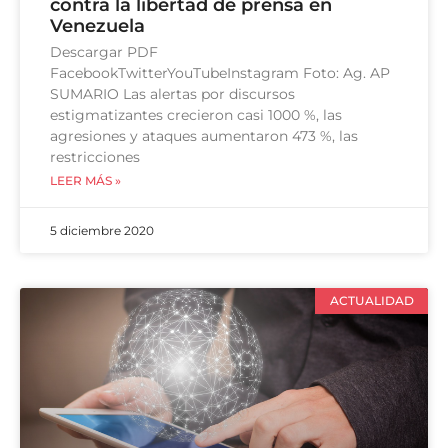
contra la libertad de prensa en
Venezuela
Descargar PDF
FacebookTwitterYouTubeInstagram Foto: Ag. AP
SUMARIO Las alertas por discursos
estigmatizantes crecieron casi 1000 %, las
agresiones y ataques aumentaron 473 %, las
restricciones
LEER MÁS »
5 diciembre 2020
ACTUALIDAD