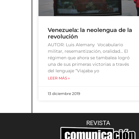
Venezuela: la neolengua de la
revolución
AUTOR: Luis Alemany Vocabulario
militar, resemantización, oralidad… El
régimen que ahora se tambalea logró
una de sus primeras victorias a través
del lenguaje “Viajaba yo
LEER MÁS »
13 diciembre 2019
REVISTA