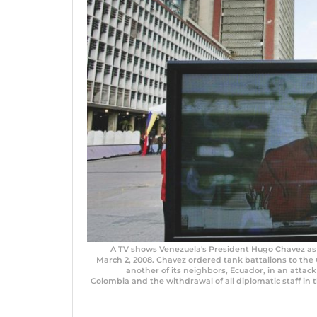
A TV shows Venezuela's President Hugo Chavez as 
March 2, 2008. Chavez ordered tank battalions to the
another of its neighbors, Ecuador, in an attac
Colombia and the withdrawal of all diplomatic staff in 