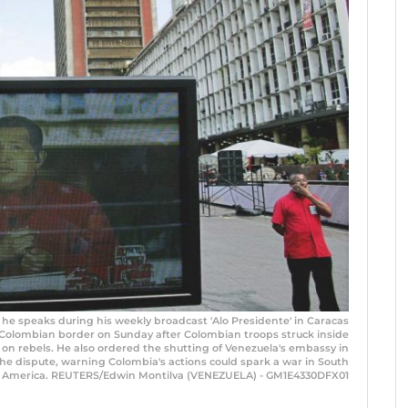
he speaks during his weekly broadcast 'Alo Presidente' in Caracas
 Colombian border on Sunday after Colombian troops struck inside
k on rebels. He also ordered the shutting of Venezuela's embassy in
the dispute, warning Colombia's actions could spark a war in South
America. REUTERS/Edwin Montilva (VENEZUELA) - GM1E4330DFX01