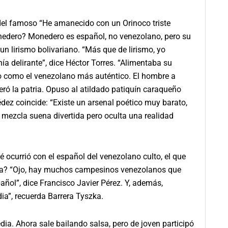
del famoso “He amanecido con un Orinoco triste
edero? Monedero es español, no venezolano, pero su
 un lirismo bolivariano. “Más que de lirismo, yo
a delirante”, dice Héctor Torres. “Alimentaba su
ero como el venezolano más auténtico. El hombre a
eró la patria. Opuso al atildado patiquín caraqueño
ez coincide: “Existe un arsenal poético muy barato,
a mezcla suena divertida pero oculta una realidad
 ocurrió con el español del venezolano culto, el que
sía? “Ojo, hay muchos campesinos venezolanos que
ol”, dice Francisco Javier Pérez. Y, además,
ia”, recuerda Barrera Tyszka.
ia. Ahora sale bailando salsa, pero de joven participó