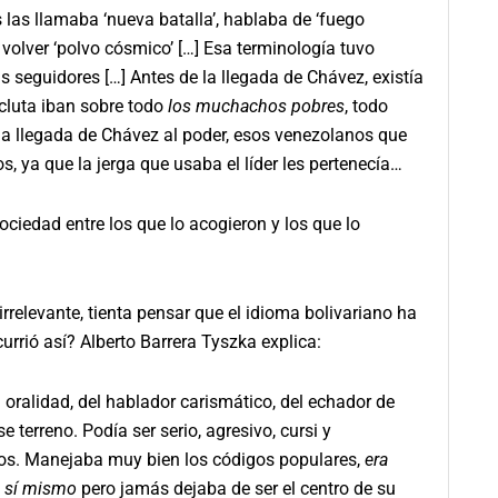
es las llamaba ‘nueva batalla’, hablaba de ‘fuego
volver ‘polvo cósmico’ […] Esa terminología tuvo
 seguidores […] Antes de la llegada de Chávez, existía
 recluta iban sobre todo
los muchachos pobres
, todo
la llegada de Chávez al poder, esos venezolanos que
os, ya que la jerga que usaba el líder les pertenecía…
sociedad entre los que lo acogieron y los que lo
irrelevante, tienta pensar que el idioma bolivariano ha
currió así? Alberto Barrera Tyszka explica:
oralidad, del hablador carismático, del echador de
terreno. Podía ser serio, agresivo, cursi y
tos. Manejaba muy bien los códigos populares,
era
e sí mismo
pero jamás dejaba de ser el centro de su