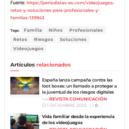
Fuente:
https://periodistas-es.com/videojuegos-
retos-y-soluciones-para-profesionales-y-
familias-139943
Familia
Niños
Profesionales
Tags:
Retos
Riesgos
Soluciones
Videojuegos
Artículos
relacionados
España lanza campaña contra las
loot boxes: un llamado a proteger a
la juventud de los riesgos digitales
REVISTA COMUNICACIÓN
POR
1 DICIEMBRE 2025
0
Vida familiar desde la experiencia
de los videojuegos