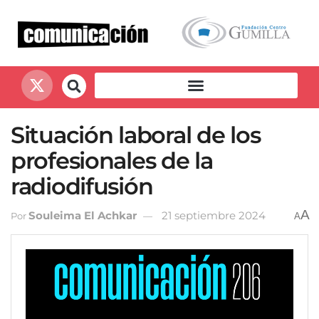
Situación laboral de los
profesionales de la
radiodifusión
A
Souleima El Achkar
21 septiembre 2024
Por
A