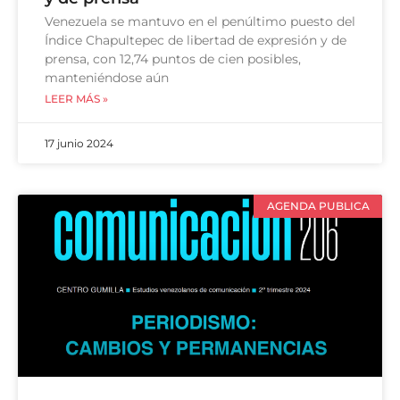
Venezuela se mantuvo en el penúltimo puesto del
Índice Chapultepec de libertad de expresión y de
prensa, con 12,74 puntos de cien posibles,
manteniéndose aún
LEER MÁS »
17 junio 2024
AGENDA PUBLICA