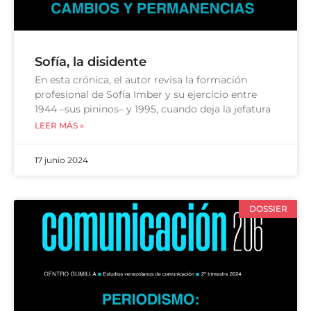
Sofía, la disidente
En esta crónica, el autor revisa la formación
profesional de Sofía Imber y su ejercicio entre
1944 –sus pininos– y 1995, cuando deja la jefatura
LEER MÁS »
17 junio 2024
DOSSIER