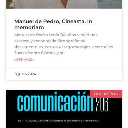
Manuel de Pedro, Cineasta. In
memoriam
Manuel de Pedro tenía 84 años y dejó una
extensa y reconocida filmografía de
documentales, cortos y largometrajes, entre ellos
Juan Vicente Gómez y su
LEER MÁS »
17 junio 2024
DOCUMENTO