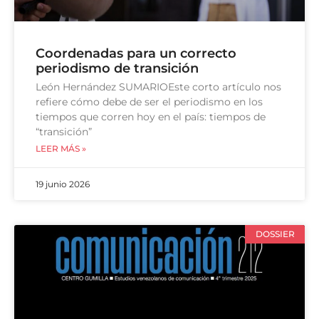
Coordenadas para un correcto
periodismo de transición
León Hernández SUMARIOEste corto artículo nos
refiere cómo debe de ser el periodismo en los
tiempos que corren hoy en el país: tiempos de
“transición”
LEER MÁS »
19 junio 2026
DOSSIER