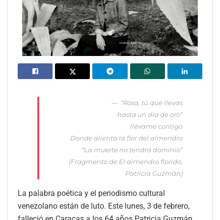
“Rosa, tú que llevas
hasta un día de oro”
llévame contigo
Donde alienta la flor del almendro
“La muerte no tendrá dominio”
(Fragmento de El almendro florido,
Patricia Guzmán)
La palabra poética y el periodismo cultural
venezolano están de luto. Este lunes, 3 de febrero,
falleció en Caracas a los 64 años Patricia Guzmán,