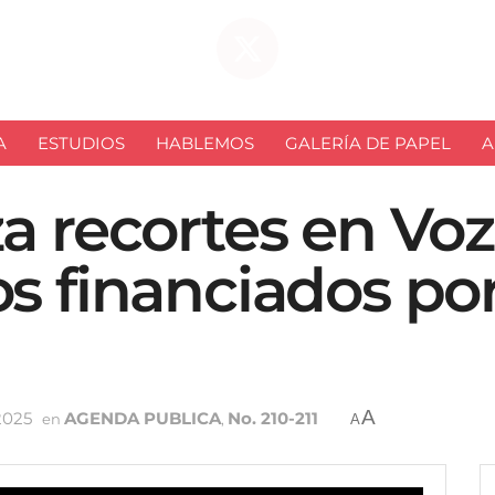
A
ESTUDIOS
HABLEMOS
GALERÍA DE PAPEL
A
za recortes en Vo
os financiados po
A
2025
AGENDA PUBLICA
No. 210-211
en
,
A