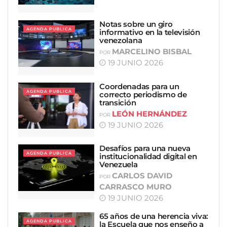
Notas sobre un giro
AGENDA PUBLICA
informativo en la televisión
venezolana
MARCELINO BISBAL
POR
19 JUNIO 2026
Coordenadas para un
AGENDA PUBLICA
correcto periodismo de
transición
LEÓN HERNÁNDEZ
POR
19 JUNIO 2026
Desafíos para una nueva
AGENDA PUBLICA
institucionalidad digital en
Venezuela
CARLOS DAVID
POR
CARRASCO MURO
19 JUNIO 2026
65 años de una herencia viva:
AGENDA PUBLICA
la Escuela que nos enseño a